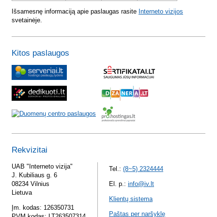
Išsamesnę informaciją apie paslaugas rasite
Interneto vizijos
svetainėje.
Kitos paslaugos
Rekvizitai
UAB "Interneto vizija"
Tel.:
(8~5) 2324444
J. Kubiliaus g. 6
08234 Vilnius
El. p.:
info@iv.lt
Lietuva
Klientų sistema
Įm. kodas: 126350731
Paštas per naršyklę
PVM kodas: LT263507314