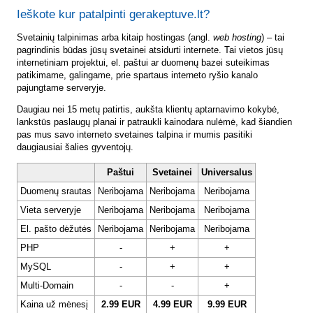
Ieškote kur patalpinti gerakeptuve.lt?
Svetainių talpinimas arba kitaip hostingas (angl.
web hosting
) – tai
pagrindinis būdas jūsų svetainei atsidurti internete. Tai vietos jūsų
internetiniam projektui, el. paštui ar duomenų bazei suteikimas
patikimame, galingame, prie spartaus interneto ryšio kanalo
pajungtame serveryje.
Daugiau nei 15 metų patirtis, aukšta klientų aptarnavimo kokybė,
lankstūs paslaugų planai ir patraukli kainodara nulėmė, kad šiandien
pas mus savo interneto svetaines talpina ir mumis pasitiki
daugiausiai šalies gyventojų.
Paštui
Svetainei
Universalus
Duomenų srautas
Neribojama
Neribojama
Neribojama
Vieta serveryje
Neribojama
Neribojama
Neribojama
El. pašto dėžutės
Neribojama
Neribojama
Neribojama
PHP
-
+
+
MySQL
-
+
+
Multi-Domain
-
-
+
Kaina už mėnesį
2.99 EUR
4.99 EUR
9.99 EUR