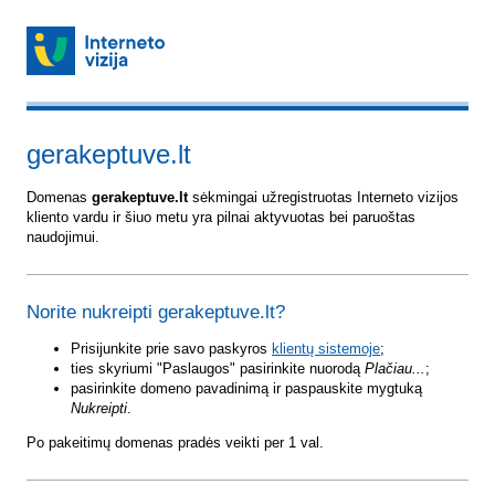
gerakeptuve.lt
Domenas
gerakeptuve.lt
sėkmingai užregistruotas Interneto vizijos
kliento vardu ir šiuo metu yra pilnai aktyvuotas bei paruoštas
naudojimui.
Norite nukreipti gerakeptuve.lt?
Prisijunkite prie savo paskyros
klientų sistemoje
;
ties skyriumi "Paslaugos" pasirinkite nuorodą
Plačiau...
;
pasirinkite domeno pavadinimą ir paspauskite mygtuką
Nukreipti
.
Po pakeitimų domenas pradės veikti per 1 val.